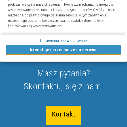
podczas wizyty na naszych stronach. Powyższe mechanizmy mogą być
wykorzystywane przez nas jak i przez naszych partnerów. Część z nich jest
niezbędna do prawidłowego działania serwisu, w tym zapewnienia
niezbędnego poziomu bezpieczeństwa, pozostałe (które możesz
kontrolować) są wykorzystywane do:
obsługi dodatkowych funkcjonalności usprawniających działanie
Ustawienia zaawansowane
naszych stron,
analizy tego, w jaki sposób korzystasz z naszej strony
Akceptuję i przechodzę do serwisu
marketingu bezpośredniego,
udostępniania funkcji mediów społecznościowych.
Kliknij „Akceptuję i przechodzę do strony”, aby wyrazić zgodę na
Masz pytania?
przetwarzanie przez nas i naszych partnerów Twoich danych w powyższych
celach.
Skontaktuj się z nami
Pamiętaj, że wyrażenie zgody jest dobrowolne, a wyrażoną zgodę możesz
w każdej chwili cofnąć, możesz też wycofać zgodę na przetwarzanie
Twoich danych tylko w niektórych celach. Jeżeli chcesz dowiedzieć się więcej
lub chcesz przeprowadzić konfigurację szczegółową - możesz tego
dokonać za pomocą „Ustawień zaawansowanych”.
Kontakt
Więcej informacji na temat wykorzystywania narzędzi zewnętrznych na